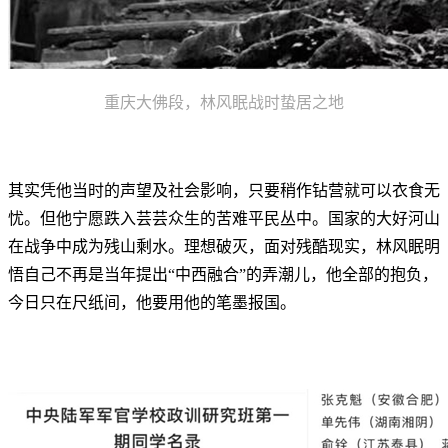
重庆大佛段，林风眠战时蛰居之地
其实凭他当时的声望及社会影响，只要稍作钻营就可以衣食无
忧。但他宁愿跌入芸芸众生的苦难平民丛中。国家的大好河山
在战争中成为残山剩水。理想破灭，面对残酷现实，林风眠明
悟自己不再是当年提出“中西融合”的弄潮儿，他全部的抱负，
今日只在尺纸间，他要用他的笔墨报国。