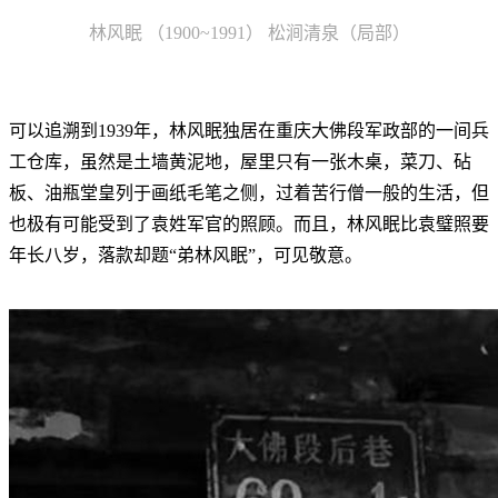
林风眠 （1900~1991） 松涧清泉（局部）
可以追溯到1939年，林风眠独居在重庆大佛段军政部的一间兵
工仓库，虽然是土墙黄泥地，屋里只有一张木桌，菜刀、砧
板、油瓶堂皇列于画纸毛笔之侧，过着苦行僧一般的生活，但
也极有可能受到了袁姓军官的照顾。而且，林风眠比袁璧照要
年长八岁，落款却题“弟林风眠”，可见敬意。