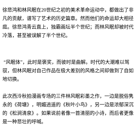
徐悲鸿和林风眠在20世纪之初的美术革命运动中，都做出了非
凡的贡献，谱写了艺术的历史篇章。然而他们的命运却大相径
庭。徐悲鸿青云直上，独霸画坛半个世纪；而林风眠却被时代
冷落，甚至被误解了半个世纪。
“风眠体”，此时是褒奖，而彼时是曲解。时代的大潮难以驾
驭，但林风眠对自己作品在极大差别的风格之间却做到了自如
地切换。
此次西泠秋拍漫画专场的三件林风眠彩墨之作，一边是脱俗隽
永的《荷塘》，明媚逍遥的《秋叶小鸟》，另一边是浓郁深沉
的《松涧清泉》。如果说前者像一首清丽的小诗，而后者更像
是一种悲壮的呼喊。