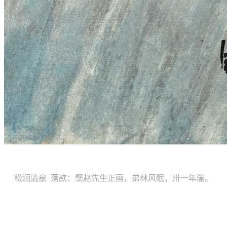
松涧清泉 落款：璧赵先生正画，弟林风眠，卅一年渝。