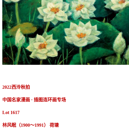
2022西泠秋拍
中国名家漫画 · 插图连环画专场
Lot 1617
林风眠（1900～1991） 荷塘