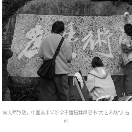
向大师致敬，中国美术学院学子捶拓林风眠书“为艺术战”大石
刻