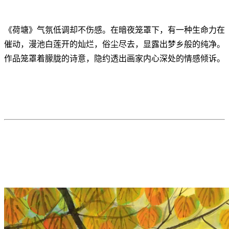
《荷塘》气氛低调却不伤感。在暗夜笼罩下，有一种生命力在
催动，漫池白莲开的灿烂，俗尘尽去，显露出梦乡般的纯净。
作品笼罩着朦胧的诗意，隐约透出画家内心深处的情感倾诉。