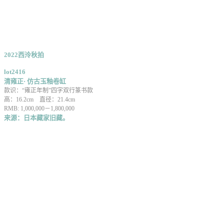
2022西泠秋拍
lot
2416
清雍正· 仿古玉釉卷缸
款识：“雍正年制”四字双行篆书款
高：16.2cm 直径：21.4cm
RMB: 1,000,000－1,800,000
来源：日本藏家旧藏。