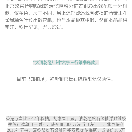
北京故宫博物院藏的清乾隆粉彩仿古铜彩出戟花觚十分相
似，仅釉色、尺寸不同。另上述馆藏还藏有破损的清雍正孔
雀绿釉蕉叶纹出戟花觚，也与本品极其相似，然而本品品相
完好，殊世罕见，尤显珍贵。
“大清乾隆年制”六字三行篆书底款。
目前已知拍场，乾隆御窑松石绿釉雕瓷仅两件：
香港苏富比2012年秋拍，胡惠春旧藏，清乾隆松石绿釉浮雕缠枝
莲纹石榴尊（一对），成交价2300万港币（左） 。北京保利
2016年春拍，清乾隆松石绿釉雕瓷双凤穿花梅瓶，成交价385万