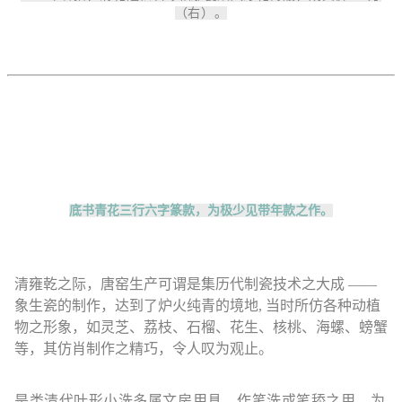
（右）。
底书青花三行六字篆款，为极少见带年款之作。
清雍乾之际，唐窑生产可谓是集历代制瓷技术之大成 ——
象生瓷的制作，达到了炉火纯青的境地, 当时所仿各种动植
物之形象，如灵芝、荔枝、石榴、花生、核桃、海螺、螃蟹
等，其仿肖制作之精巧，令人叹为观止。
是类清代叶形小洗多属文房用具，作笔洗或笔舔之用，为