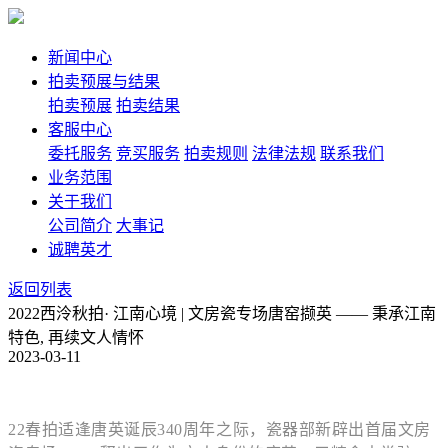
新闻中心
拍卖预展与结果
拍卖预展
拍卖结果
客服中心
委托服务
竞买服务
拍卖规则
法律法规
联系我们
业务范围
关于我们
公司简介
大事记
诚聘英才
返回列表
2022西泠秋拍· 江南心境 | 文房瓷专场唐窑撷英 —— 秉承江南
特色, 再续文人情怀
2023-03-11
22春拍
适逢唐英诞辰340周年之际，瓷器部
新辟出首届文房