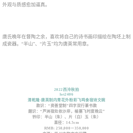
外观与质感愈加逼真。
唐氏晚年在督陶之余，喜欢将自己的诗书画印描绘在陶坯上制
成瓷器。“半山”、“片玉”均为唐英常用章。
2022西泠秋拍
lot
2406
清乾隆·唐英制内青花外粉彩飞鸣食宿诗文碗
款识：“资善堂制”四字双行篆书款
题识：“芦洲宿处依沙岸，榆塞飞时度晚云”
钤印：半山（朱）、片（白）玉（朱）
直径：14.5cm
RMB: 250,000－350,000