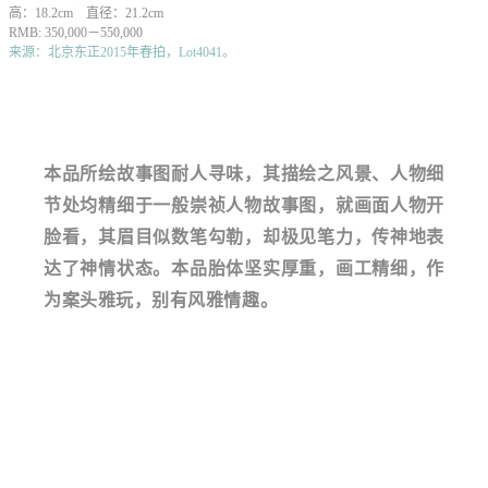
高：18.2cm 直径：21.2cm
RMB: 350,000－550,000
来源：北京东正2015年春拍，Lot4041。
本品所绘故事图耐人寻味，其描绘之风景、人物细
节处均精细于一般崇祯人物故事图，就画面人物开
脸看，其眉目似数笔勾勒，却极见笔力，传神地表
达了神情状态。本品胎体坚实厚重，画工精细，作
为案头雅玩，别有风雅情趣。