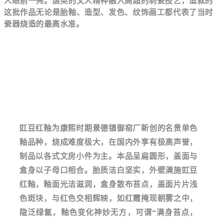
人眼前一亮。唐英的文人精神融入高超的制瓷技艺，造就的
这批作品无论是胎釉、造型、发色、纹饰画工都代表了当时
瓷器烧造的最高水准。
豇豆红釉为康熙时期景德镇御窑厂新创的名贵单色
釉品种，烧成难度极大，在国内外享有极高声誉，
制品以各式文房小件为主。本品呈扁圆形，盖面与
盒身以子母口相合。胎质洁白坚实，外壁满施豇豆
红釉，釉面光洁滋润，盒身散布苔点，盖面片片浅
色斑块，与红色交相辉映，如红霞掩现朝雾之中，
隐泛绿氤，釉色变化神妙无方，可谓“满身苔点，