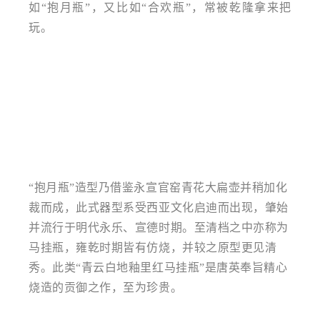
如“抱月瓶”，又比如“合欢瓶”，常被乾隆拿来把
玩。
“抱月瓶”造型乃借鉴永宣官窑青花大扁壶并稍加化
裁而成，此式器型系受西亚文化启迪而出现，肇始
并流行于明代永乐、宣德时期。至清档之中亦称为
马挂瓶，雍乾时期皆有仿烧，并较之原型更见清
秀。此类“青云白地釉里红马挂瓶”是唐英奉旨精心
烧造的贡御之作，至为珍贵。