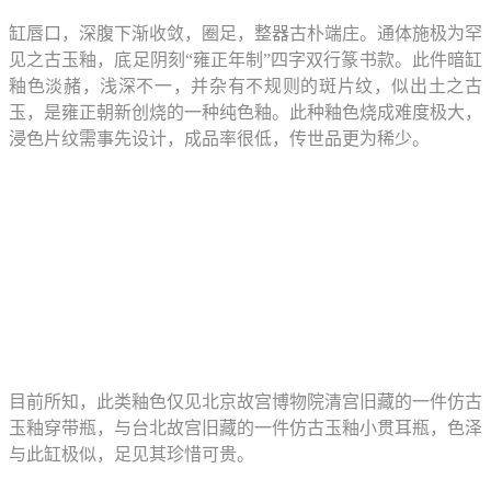
缸唇口，深腹下渐收敛，圈足，整器古朴端庄。通体施极为罕
见之古玉釉，底足阴刻“雍正年制”四字双行篆书款。此件暗缸
釉色淡赭，浅深不一，并杂有不规则的斑片纹，似出土之古
玉，是雍正朝新创烧的一种纯色釉。此种釉色烧成难度极大，
浸色片纹需事先设计，成品率很低，传世品更为稀少。
目前所知，此类釉色仅见北京故宫博物院清宫旧藏的一件仿古
玉釉穿带瓶，与台北故宫旧藏的一件仿古玉釉小贯耳瓶，色泽
与此缸极似，足见其珍惜可贵。