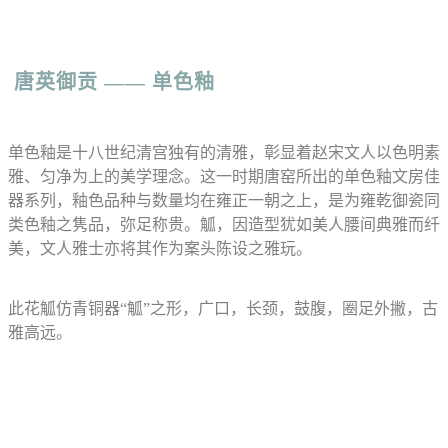
唐英御贡
—— 单色釉
单色釉是十八世纪清宫独有的清雅，彰显着赵宋文人以色明素
雅、匀净为上的美学理念。这一时期唐窑所出的单色釉文房佳
器系列，釉色品种与数量均在雍正一朝之上，是为雍乾御瓷同
类色釉之隽品，弥足称贵。觚，因造型犹如美人腰间典雅而纤
美，文人雅士亦将其作为案头陈设之雅玩。
此花觚仿青铜器“觚”之形，广口，长颈，鼓腹，圈足外撇，古
雅高远。