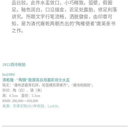
品比较。
此件水盂敛口，小巧精致。弧壁，假圈
足。釉色润白，口沿描金，近足处露胎，修足利落
讲究。所题文字行笔流畅，洒脱健俊，由印章可
知，是为清代雍乾两朝杰出的“陶榷使者”唐英亲书
之作。
2022西泠秋拍
lot2404
清乾隆 · “陶铸”款唐英自用墨彩诗文水盂
铭文：“瀑布迸舂青石碎，轮茵横剪翠峰齐”。“诵诗闻国政”。
钤印：陶（白）、铸（朱）
高：6.5cm 直径：5.3cm
RMB: 280,000－450,000
来源：天津文物2013年秋拍，Lot434。