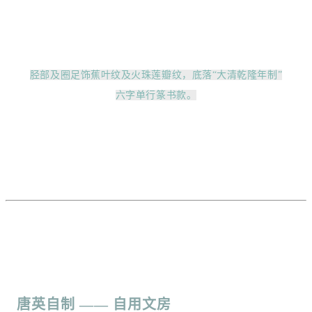
胫部及圈足饰蕉叶纹及火珠莲瓣纹，底落“大清乾隆年制”
六字单行篆书款。
唐英
自制
—— 自用文房