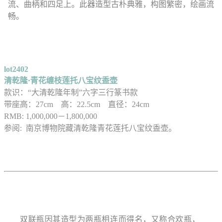
流、曲柄和四足上。此器造型古朴典雅，构图繁密，绘画流
畅。
lot2402
清乾隆·青花缠枝莲托八宝纹盉壶
款识：“大清乾隆年制”六字三行篆书款
带座高：27cm 高：22.5cm 直径：24cm
RMB: 1,000,000－1,800,000
参阅: 南京博物院藏清乾隆青花莲托八宝纹盉壶。
双联瓶因其造型为两瓶相连而得名，又称合欢瓶，