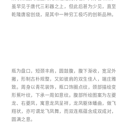
虽早见于唐代三彩器之上，但此后甚为少见，直至
乾隆唐窑创烧，是其中一种穷工极巧的创新品种。
瓶为盘口，短颈丰肩，圆鼓腹，腹下渐收，宽足外
撇，形制古朴规整，又如彼肩的双生佳人，端庄雅
致。周身以青花装饰，瓶口饰圈点纹，颈部描绘变
形蕉叶纹，下承一周如意纹。腹部所绘图案为左夔
龙、右夔凤，寓意龙凤呈祥，龙凤躯体蟠曲，做飞
翔状，亦可谓龙飞凤舞，而双连瓶蕴含成双成对，
圆满之意。