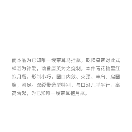
而本品为已知唯一绶带耳马挂瓶。乾隆皇帝对此式
样甚为钟爱，谕旨唐英为之烧制。本件青花釉里红
抱月瓶，形制小巧，圆口内敛、束颈、丰肩、扁圆
腹，圈足。双绶带造型特别，与口沿几乎平行，高
高耸起，为已知唯一绶带耳抱月瓶。