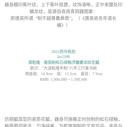
器身模印蕉叶纹，上下蕉叶挺拔，纹饰清晰，正中束腰处印
螭龙纹，皆源自商周青铜器图案：
即唐英所谓 “制不越尊罍彝鼎”。（《唐英瓷务年谱长
编》）
2022西泠秋拍
lot2398
清乾隆 · 唐英制松石绿釉浮雕夔龙纹花觚
款识：“大清乾隆年制”六字三行篆书款
带座高：14.9cm 高：13.2cm 直径：7.9cm
RMB: 1,000,000－1,500,000
仿铜觚造型的瓷质花觚，器身尽施雍正时创制的松石绿釉，
釉质明润亮泽，匀净纯美，为乾隆御制的文房珍品。本件与