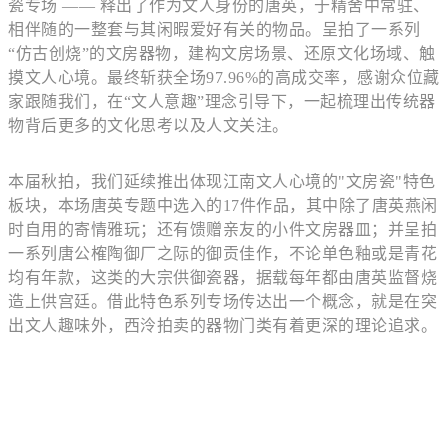
瓷专场 —— 释出了作为文人身份的唐英，于精舍中常驻、
相伴随的一整套与其闲暇爱好有关的物品。呈拍了一系列
“仿古创烧”的文房器物，建构文房场景、还原文化场域、触
摸文人心境。最终斩获全场97.96%的高成交率，感谢众位藏
家跟随我们，在“文人意趣”理念引导下，一起梳理出传统器
物背后更多的文化思考以及人文关注。
本届秋拍，我们延续推出体现江南文人心境的"文房瓷"特色
板块，本场唐英专题中选入的17件作品，其中除了唐英燕闲
时自用的寄情雅玩；还有馈赠亲友的小件文房器皿；并呈拍
一系列唐公榷陶御厂之际的御贡佳作，不论单色釉或是青花
均有年款，这类的大宗供御瓷器，据载每年都由唐英监督烧
造上供宫廷。借此特色系列专场传达出一个概念，就是在突
出文人趣味外，西泠拍卖的器物门类有着更深的理论追求。