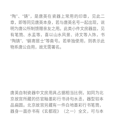
“陶”、“铸”，是唐英在瓷器上常用的印章，见此二
章，即等同见唐英本身，若与唐英名号一起出现，说
明为唐公所制馈赠亲友之用。此类小件文房器皿，见
有笔筒、水盂等，喜以山水风景、诗文等入饰，书
“陶铸”、“蜗寄居士”等斋号。若单独使用，则表示此
物系唐公自用，故无需署名。
唐英自制瓷器中文房用具占据相当比例，如同为北
京故宫所藏的仿官釉墨彩行书诗句水丞，器型较本
品扁圆。北京故宫另藏有一件白地墨彩行书笔筒，
器身一面亦书有《玄都观》（之一）全文，可与本