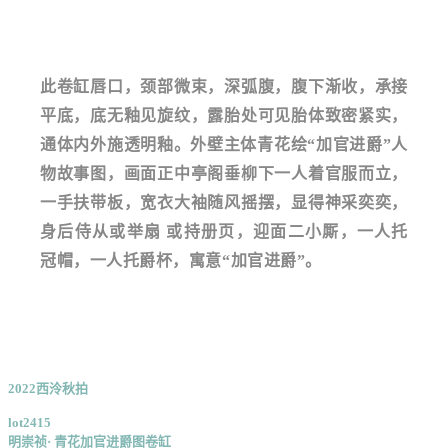
此卷缸唇口，颈部微束，深弧腹，腹下渐收，承接
平底，底无釉见旋纹，露胎处可见胎体致密紧实，
通体内外施透明釉。外壁主体青花绘“加官进爵”人
物故事图，画面正中亭阁垂柳下一人着官服而立，
一手扶带板，宽衣大袖随风摇摆，显得神采奕奕，
身后侍从或举扇 或持册页，迎面二小厮，一人托
冠帽，一人托爵杯，寓意“加官进爵”。
2022西泠秋拍
lot
2415
明崇祯· 青花加官进爵图卷缸