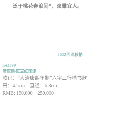
泛于桃花春浪间”，淡雅宜人。
2022西泠秋拍
lot2390
清康熙·豇豆红印泥
款识：“大清康熙年制”六字三行楷书款
高：4.5cm 直径：6.8cm
RMB: 150,000－250,000