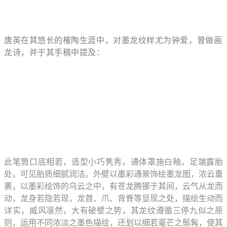
唐英在其悠长的榷陶生涯中，对墨龙纹样尤为钟爱，曾做画
龙诗，并于其手稿中提及：
此笔筒口底相若，造型小巧隽秀。通体罩施白釉，足端露胎
处，可见胎质细腻润洁。外壁以墨彩通景饰绘墨龙图，浓云重
裹，以墨彩绘饰的乌云之中，有苍龙腾挪于其间，云气从龙而
动，龙身若隐若现，龙首、爪、背脊等显现之处，描绘生动而
详实，威风凛然，大有破壁之势，其龙纹遵循三停九似之原
则，运用不同浓淡之墨色描绘，还划以细若毫芒之鬃髯，使其