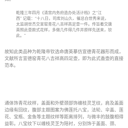
乾隆三年四月《清宫内务府造办处活计档》之“江
西” 记载：“十八日，司库刘山久、催总白世秀来说，
太监胡世杰交宣窑青花八吉祥高足壶一件。传旨着交唐
英照此壶款式花样，多做几件得几件并原样先送来，钦
此。”
故知此类品种为乾隆帝钦选命唐英摹仿宣德青花器形而成，
文献所言宣德窑青花八吉祥高四足壶，即为此式盉壶的直接
范本。
通体饰青花纹样，盖面和外壁颈部饰缠枝灵芝纹，肩及盖面
边缘有回纹，腹部主题图案为佛莲托八宝，法轮、伞盖、莲
花、宝瓶、金鱼等主题纹样等距离排列，与微丰的鼓腹相得
益彰。八宝纹下以缠枝灵芝为陪衬，分别饰于盖面、颈、