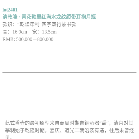
lot2401
清乾隆 · 青花釉里红海水龙纹绶带耳抱月瓶
款识：“乾隆年制”四字双行篆书款
高：16.9cm 宽：13.5cm
RMB: 500,000－800,000
此式盉壶的最初原型来自商周时期青铜酒器“盉”，清宫对其
摹制始于乾隆时期，嘉庆、道光二朝沿袭有造，往后未曾经
见。