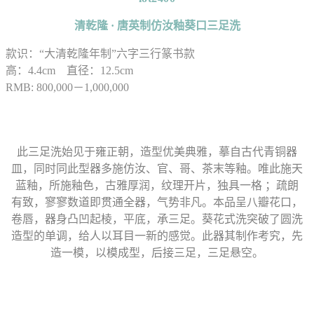
清乾隆 · 唐英制仿汝釉葵口三足洗
款识：“大清乾隆年制”六字三行篆书款
高：4.4cm 直径：12.5cm
RMB: 800,000－1,000,000
此三足洗始见于雍正朝，造型优美典雅，摹自古代青铜器
皿，同时同此型器多施仿汝、官、哥、茶末等釉。唯此施天
蓝釉，所施釉色，古雅厚润，纹理开片，独具一格 ；疏朗
有致，寥寥数道即贯通全器，气势非凡。本品呈八瓣花口，
卷唇，器身凸凹起棱，平底，承三足。葵花式洗突破了圆洗
造型的单调，给人以耳目一新的感觉。此器其制作考究，先
造一模，以模成型，后接三足，三足悬空。