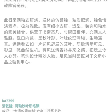
乾隆官窑器。
此器采满釉支钉烧，通体施仿哥釉，釉质肥润，釉色恬
淡素净，极为雅致。底有细小支钉，造型、装饰和釉水
的完美结合，供置于书斋案几，与砚田相伴，充满文人
雅趣。洗口内敛，呈秋叶形，叶脉纹理清晰，生动逼
真。远远看去如一片迎风舒展的艾叶，筋脉清晰可见，
彰显一派盎然生机。有风送清香扑鼻来之感，把玩之令
人心醉。笔洗设计精妙入微，足见当时艺匠对于文房小
品之独到用心。
lot2399
清乾隆· 哥釉秋叶形笔舔
款识：“大清乾隆年制”六字三行篆书款