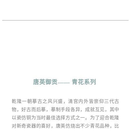
唐英御贡
—— 青花系列
乾隆一朝摹古之风兴盛，清宫内外皆崇仰三代古
物，好古而后摹，摹制手段各异，成就互见，其中
以瓷仿铜为当时最佳选择方式之一。为了迎合乾隆
对新奇瓷器的喜好，唐英仿烧出不少青花品种，比