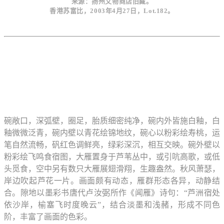
来源：扬州文物商店旧藏。
香港苏富比，2003年4月27日，Lot.182。
碗敞口，深弧壁，圈足，胎质细密纯净，碗内外皆施白釉，白
釉微微泛青，碗内壁以青花绘锦地纹，碗心以粉彩绘寿桃，运
笔自然流畅，矾红色调鲜亮，绿彩深沉，相互交映。碗外壁以
粉彩绘飞鸣食宿图，大雁置身于芦苇丛中，或引吭高歌，或低
头觅食，空中另有数只大雁展翅滑翔，生趣盎然。秋风萧瑟，
岸边吹起芦花一片。画面颇有动态，雁群形态各异，动静结
合。隙地以墨彩书唐代卢汝弼所作《闻雁》诗句：“芦洲宿处
依沙岸，榆塞飞时度晚云”，结合淡墨和浅赭，形成不同色
阶，丰富了画面的色彩。