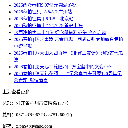
2026西泠春拍9.07亿元圆满落槌
2026秋拍征集 | 8.8-8.9 广州站
2026秋拍征集丨8.1-8.2 北京站
2026秋拍征集丨7.25-7.26 首站上海
《西泠拍卖二十年》纪念册资料征集 今春启动
2026春拍 | 国之重器 吉金再现：西周青铜太师虘簋专拍
重磅呈献
2026春拍 | 八大山人四百年 《北窗三友诗》领衔古代书
法
2026春拍 | 见天心：乾隆帝四方宝玺中的文姿帝怀
2026春拍 | 漫天礼花颂——“纪念秦宣夫诞辰120周年纪
念专题”燃情南京
上划查看更多
总部：浙江省杭州市清吟街127号
总机：0571-87896778 / 87812600(F)
邮箱：xlpm@xlysauc.com