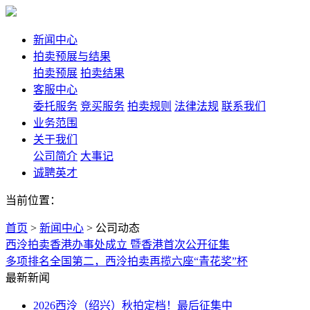
新闻中心
拍卖预展与结果
拍卖预展
拍卖结果
客服中心
委托服务
竞买服务
拍卖规则
法律法规
联系我们
业务范围
关于我们
公司简介
大事记
诚聘英才
当前位置：
首页
>
新闻中心
>
公司动态
西泠拍卖香港办事处成立 暨香港首次公开征集
多项排名全国第二，西泠拍卖再揽六座“青花奖”杯
最新新闻
2026西泠（绍兴）秋拍定档！最后征集中