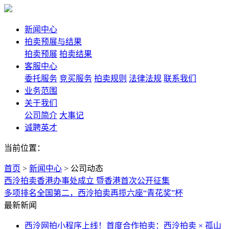
新闻中心
拍卖预展与结果
拍卖预展
拍卖结果
客服中心
委托服务
竞买服务
拍卖规则
法律法规
联系我们
业务范围
关于我们
公司简介
大事记
诚聘英才
当前位置：
首页
>
新闻中心
>
公司动态
西泠拍卖香港办事处成立 暨香港首次公开征集
多项排名全国第二，西泠拍卖再揽六座“青花奖”杯
最新新闻
西泠网拍小程序上线！首度合作拍卖：西泠拍卖 × 孤山