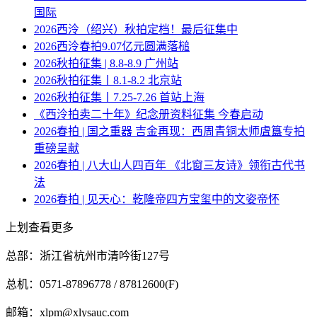
国际
2026西泠（绍兴）秋拍定档！最后征集中
2026西泠春拍9.07亿元圆满落槌
2026秋拍征集 | 8.8-8.9 广州站
2026秋拍征集丨8.1-8.2 北京站
2026秋拍征集丨7.25-7.26 首站上海
《西泠拍卖二十年》纪念册资料征集 今春启动
2026春拍 | 国之重器 吉金再现：西周青铜太师虘簋专拍
重磅呈献
2026春拍 | 八大山人四百年 《北窗三友诗》领衔古代书
法
2026春拍 | 见天心：乾隆帝四方宝玺中的文姿帝怀
上划查看更多
总部：浙江省杭州市清吟街127号
总机：0571-87896778 / 87812600(F)
邮箱：xlpm@xlysauc.com