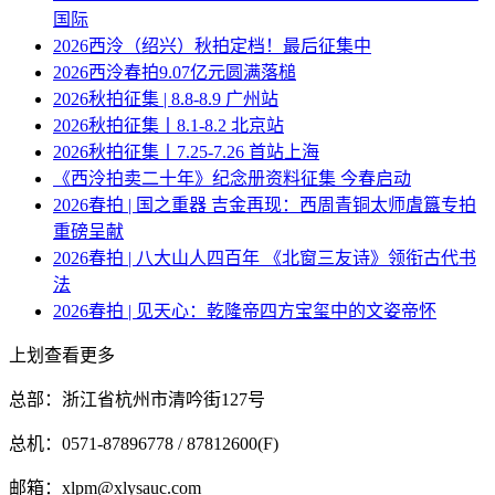
国际
2026西泠（绍兴）秋拍定档！最后征集中
2026西泠春拍9.07亿元圆满落槌
2026秋拍征集 | 8.8-8.9 广州站
2026秋拍征集丨8.1-8.2 北京站
2026秋拍征集丨7.25-7.26 首站上海
《西泠拍卖二十年》纪念册资料征集 今春启动
2026春拍 | 国之重器 吉金再现：西周青铜太师虘簋专拍
重磅呈献
2026春拍 | 八大山人四百年 《北窗三友诗》领衔古代书
法
2026春拍 | 见天心：乾隆帝四方宝玺中的文姿帝怀
上划查看更多
总部：浙江省杭州市清吟街127号
总机：0571-87896778 / 87812600(F)
邮箱：xlpm@xlysauc.com