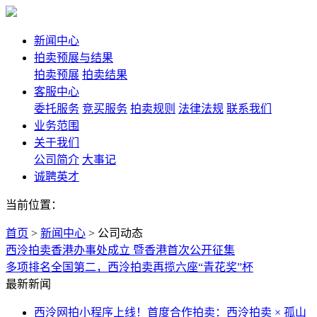
新闻中心
拍卖预展与结果
拍卖预展
拍卖结果
客服中心
委托服务
竞买服务
拍卖规则
法律法规
联系我们
业务范围
关于我们
公司简介
大事记
诚聘英才
当前位置：
首页
>
新闻中心
>
公司动态
西泠拍卖香港办事处成立 暨香港首次公开征集
多项排名全国第二，西泠拍卖再揽六座“青花奖”杯
最新新闻
西泠网拍小程序上线！首度合作拍卖：西泠拍卖 × 孤山