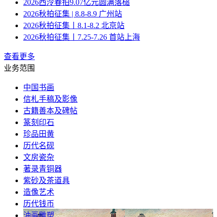
2026西泠春拍9.07亿元圆满落槌
2026秋拍征集 | 8.8-8.9 广州站
2026秋拍征集丨8.1-8.2 北京站
2026秋拍征集丨7.25-7.26 首站上海
查看更多
业务范围
中国书画
信札手稿及影像
古籍善本及碑帖
篆刻印石
珍品田黄
历代名砚
文房瓷杂
著录青铜器
紫砂及茶道具
造像艺术
历代钱币
油画雕塑