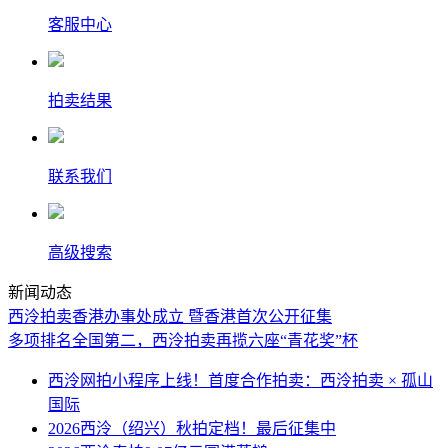
客服中心
拍卖结果
联系我们
高级搜索
新闻动态
西泠拍卖香港办事处成立 暨香港首次公开征集
多项排名全国第二，西泠拍卖再揽六座“青花奖”杯
西泠网拍小程序上线！首度合作拍卖：西泠拍卖 × 孤山
国际
2026西泠（绍兴）秋拍定档！最后征集中