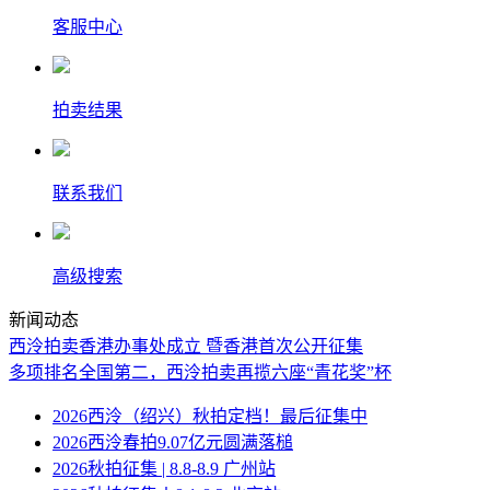
客服中心
拍卖结果
联系我们
高级搜索
新闻动态
西泠拍卖香港办事处成立 暨香港首次公开征集
多项排名全国第二，西泠拍卖再揽六座“青花奖”杯
2026西泠（绍兴）秋拍定档！最后征集中
2026西泠春拍9.07亿元圆满落槌
2026秋拍征集 | 8.8-8.9 广州站