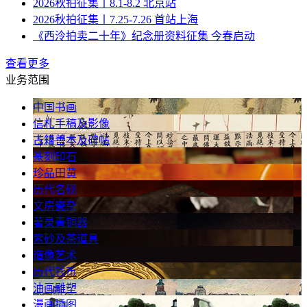
2026秋拍征集丨8.1-8.2 北京站
2026秋拍征集丨7.25-7.26 首站上海
《西泠拍卖二十年》纪念册资料征集 今春启动
查看更多
业务范围
中国书画
信札手稿及影像
古籍善本及碑帖
篆刻印石
珍品田黄
历代名砚
文房瓷杂
著录青铜器
紫砂及茶道具
造像艺术
历代钱币
油画雕塑
漫画插图