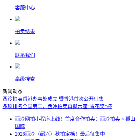
客服中心
拍卖结果
联系我们
高级搜索
新闻动态
西泠拍卖香港办事处成立 暨香港首次公开征集
多项排名全国第二，西泠拍卖再揽六座“青花奖”杯
西泠网拍小程序上线！首度合作拍卖：西泠拍卖 × 孤山
国际
2026西泠（绍兴）秋拍定档！最后征集中