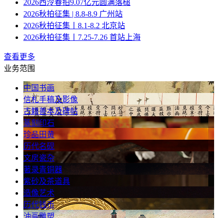
2026西泠春拍9.07亿元圆满落槌
2026秋拍征集 | 8.8-8.9 广州站
2026秋拍征集丨8.1-8.2 北京站
2026秋拍征集丨7.25-7.26 首站上海
查看更多
业务范围
中国书画
信札手稿及影像
古籍善本及碑帖
篆刻印石
珍品田黄
历代名砚
文房瓷杂
著录青铜器
紫砂及茶道具
造像艺术
历代钱币
油画雕塑