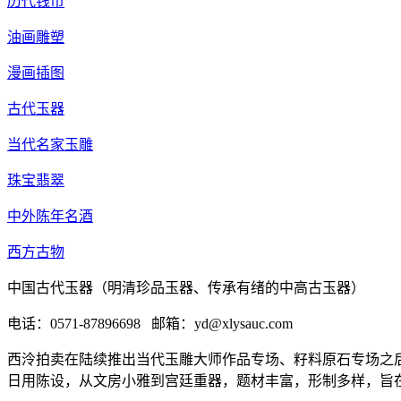
历代钱币
油画雕塑
漫画插图
古代玉器
当代名家玉雕
珠宝翡翠
中外陈年名酒
西方古物
中国古代玉器（明清珍品玉器、传承有绪的中高古玉器）
电话：0571-87896698 邮箱：yd@xlysauc.com
西泠拍卖在陆续推出当代玉雕大师作品专场、籽料原石专场之后
日用陈设，从文房小雅到宫廷重器，题材丰富，形制多样，旨