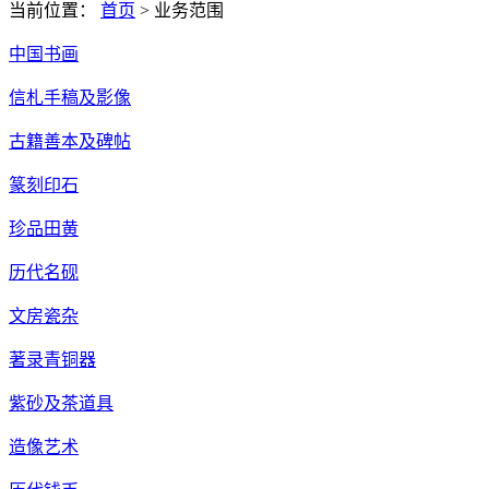
当前位置：
首页
>
业务范围
中国书画
信札手稿及影像
古籍善本及碑帖
篆刻印石
珍品田黄
历代名砚
文房瓷杂
著录青铜器
紫砂及茶道具
造像艺术