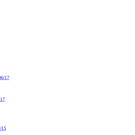
06/17
/17
/15