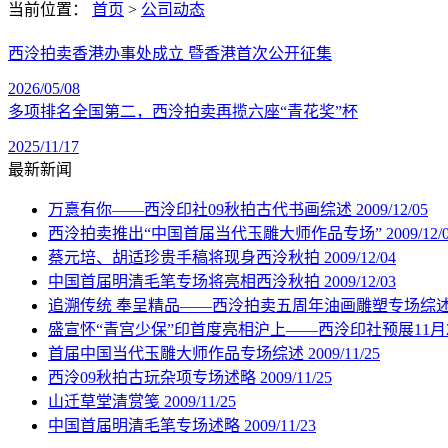
当前位置：
首页
>
公司动态
西泠拍卖香港办事处成立 暨香港首次公开征集
2026/05/08
多项排名全国第二，西泠拍卖再揽六座“青花奖”杯
2025/11/17
最新新闻
万憙有你——西泠印社09秋拍古代书画综述
2009/12/05
西泠拍卖推出“中国首届当代玉雕大师作品专场”
2009/12/
蔡元培、胡适珍贵手稿将现身西泠秋拍
2009/12/04
中国首届明清毛笔专场将亮相西泠秋拍
2009/12/03
追溯传统 奉呈精品——西泠拍卖五周年油画雕塑专场综
盛宣怀“青宫少保”印首度亮相沪上——西泠印社预展11月
首届中国当代玉雕大师作品专场综述
2009/11/25
西泠09秋拍古玩杂项专场述略
2009/11/25
山迁草堂清赏笺
2009/11/25
中国首届明清毛笔专场述略
2009/11/23