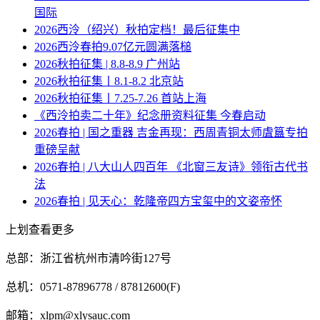
国际
2026西泠（绍兴）秋拍定档！最后征集中
2026西泠春拍9.07亿元圆满落槌
2026秋拍征集 | 8.8-8.9 广州站
2026秋拍征集丨8.1-8.2 北京站
2026秋拍征集丨7.25-7.26 首站上海
《西泠拍卖二十年》纪念册资料征集 今春启动
2026春拍 | 国之重器 吉金再现：西周青铜太师虘簋专拍
重磅呈献
2026春拍 | 八大山人四百年 《北窗三友诗》领衔古代书
法
2026春拍 | 见天心：乾隆帝四方宝玺中的文姿帝怀
上划查看更多
总部：浙江省杭州市清吟街127号
总机：0571-87896778 / 87812600(F)
邮箱：xlpm@xlysauc.com