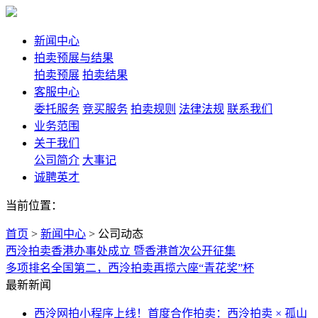
新闻中心
拍卖预展与结果
拍卖预展
拍卖结果
客服中心
委托服务
竞买服务
拍卖规则
法律法规
联系我们
业务范围
关于我们
公司简介
大事记
诚聘英才
当前位置：
首页
>
新闻中心
>
公司动态
西泠拍卖香港办事处成立 暨香港首次公开征集
多项排名全国第二，西泠拍卖再揽六座“青花奖”杯
最新新闻
西泠网拍小程序上线！首度合作拍卖：西泠拍卖 × 孤山