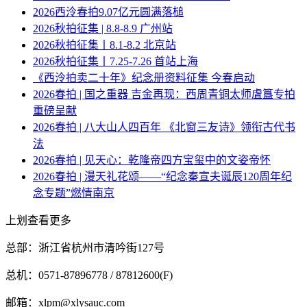
2026西泠春拍9.07亿元圆满落槌
2026秋拍征集 | 8.8-8.9 广州站
2026秋拍征集丨8.1-8.2 北京站
2026秋拍征集丨7.25-7.26 首站上海
《西泠拍卖二十年》纪念册资料征集 今春启动
2026春拍 | 国之重器 吉金再现：西周青铜太师虘簋专拍
重磅呈献
2026春拍 | 八大山人四百年 《北窗三友诗》领衔古代书
法
2026春拍 | 见天心：乾隆帝四方宝玺中的文姿帝怀
2026春拍 | 漫天礼花颂——“纪念秦宣夫诞辰120周年纪
念专题”燃情南京
上划查看更多
总部：浙江省杭州市清吟街127号
总机：0571-87896778 / 87812600(F)
邮箱：xlpm@xlysauc.com