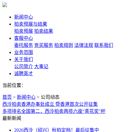
新闻中心
拍卖预展与结果
拍卖预展
拍卖结果
客服中心
委托服务
竞买服务
拍卖规则
法律法规
联系我们
业务范围
关于我们
公司简介
大事记
诚聘英才
当前位置：
首页
>
新闻中心
>
公司动态
西泠拍卖香港办事处成立 暨香港首次公开征集
多项排名全国第二，西泠拍卖再揽六座“青花奖”杯
最新新闻
2026西泠（绍兴）秋拍定档！最后征集中